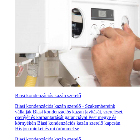
Biasi kondenzációs kazán szerelő
Biasi kondenzációs kazán szerelő - Szakembereink
vállalják Biasi kondenzációs kazán javítását, szerelését,
cseréjét és karbantartását garanciával Pest megye és
környékén Biasi kondenzációs kazán szerelő kapcsán.
Hívjon minket és mi örömmel se
Biasi kondenzációs kazán szerelő