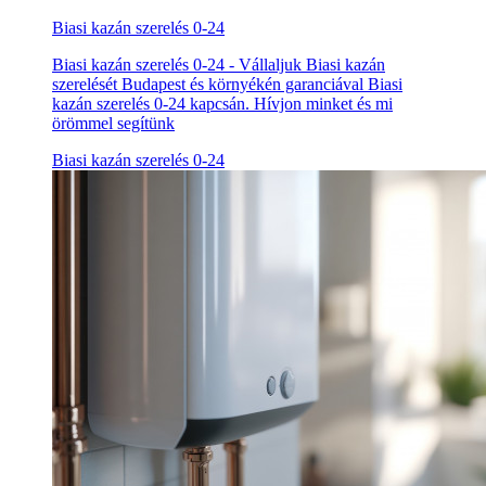
Biasi kazán szerelés 0-24
Biasi kazán szerelés 0-24 - Vállaljuk Biasi kazán
szerelését Budapest és környékén garanciával Biasi
kazán szerelés 0-24 kapcsán. Hívjon minket és mi
örömmel segítünk
Biasi kazán szerelés 0-24