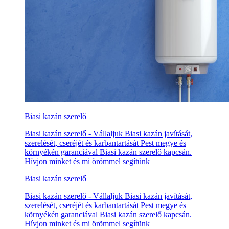
Biasi kazán szerelő
Biasi kazán szerelő - Vállaljuk Biasi kazán javítását,
szerelését, cseréjét és karbantartását Pest megye és
környékén garanciával Biasi kazán szerelő kapcsán.
Hívjon minket és mi örömmel segítünk
Biasi kazán szerelő
Biasi kazán szerelő - Vállaljuk Biasi kazán javítását,
szerelését, cseréjét és karbantartását Pest megye és
környékén garanciával Biasi kazán szerelő kapcsán.
Hívjon minket és mi örömmel segítünk