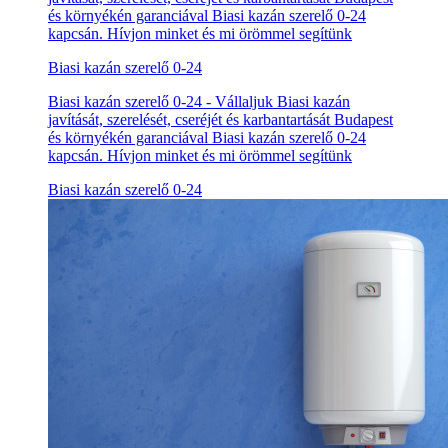
és környékén garanciával Biasi kazán szerelő 0-24
kapcsán. Hívjon minket és mi örömmel segítünk
Biasi kazán szerelő 0-24
Biasi kazán szerelő 0-24 - Vállaljuk Biasi kazán
javítását, szerelését, cseréjét és karbantartását Budapest
és környékén garanciával Biasi kazán szerelő 0-24
kapcsán. Hívjon minket és mi örömmel segítünk
Biasi kazán szerelő 0-24