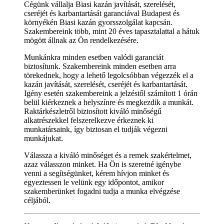
Cégünk vállalja Biasi kazán javítását, szerelését,
cseréjét és karbantartását garanciával Budapest és
környékén Biasi kazán gyorsszolgálat kapcsán.
Szakembereink több, mint 20 éves tapasztalattal a hátuk
mögött állnak az Ön rendelkezésére.
Munkánkra minden esetben valódi garanciát
biztosítunk. Szakembereink minden esetben arra
törekednek, hogy a lehető legolcsóbban végezzék el a
kazán javítását, szerelését, cseréjét és karbantartását.
Igény esetén szakembereink a jelzéstől számított 1 órán
belül kiérkeznek a helyszínre és megkezdik a munkát.
Raktárkészletről biztosított kiváló minőségű
alkatrészekkel felszerelkezve érkeznek ki
munkatársaink, így biztosan el tudják végezni
munkájukat.
Válassza a kiváló minőséget és a remek szakértelmet,
azaz válasszon minket. Ha Ön is szeretné igénybe
venni a segítségünket, kérem hívjon minket és
egyeztessen le velünk egy időpontot, amikor
szakemberünket fogadni tudja a munka elvégzése
céljából.