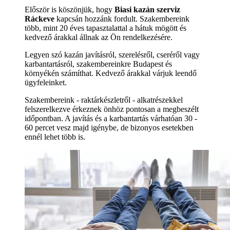
Először is köszönjük, hogy
Biasi kazán szerviz
Ráckeve
kapcsán hozzánk fordult. Szakembereink
több, mint 20 éves tapasztalattal a hátuk mögött és
kedvező árakkal állnak az Ön rendelkezésére.
Legyen szó kazán javításról, szerelésről, cseréről vagy
karbantartásról, szakembereinkre Budapest és
környékén számíthat. Kedvező árakkal várjuk leendő
ügyfeleinket.
Szakembereink - raktárkészletről - alkatrészekkel
felszerelkezve érkeznek önhöz pontosan a megbeszélt
időpontban. A javítás és a karbantartás várhatóan 30 -
60 percet vesz majd igénybe, de bizonyos esetekben
ennél lehet több is.