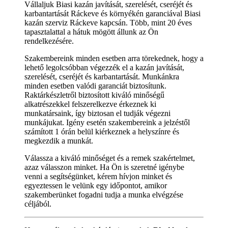
Vállaljuk Biasi kazán javítását, szerelését, cseréjét és
karbantartását Ráckeve és környékén garanciával Biasi
kazán szerviz Ráckeve kapcsán. Több, mint 20 éves
tapasztalattal a hátuk mögött állunk az Ön
rendelkezésére.
Szakembereink minden esetben arra törekednek, hogy a
lehető legolcsóbban végezzék el a kazán javítását,
szerelését, cseréjét és karbantartását. Munkánkra
minden esetben valódi garanciát biztosítunk.
Raktárkészletről biztosított kiváló minőségű
alkatrészekkel felszerelkezve érkeznek ki
munkatársaink, így biztosan el tudják végezni
munkájukat. Igény esetén szakembereink a jelzéstől
számított 1 órán belül kiérkeznek a helyszínre és
megkezdik a munkát.
Válassza a kiváló minőséget és a remek szakértelmet,
azaz válasszon minket. Ha Ön is szeretné igénybe
venni a segítségünket, kérem hívjon minket és
egyeztessen le velünk egy időpontot, amikor
szakemberünket fogadni tudja a munka elvégzése
céljából.