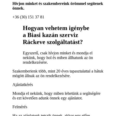
Hívjon minket és szakembereink örömmel segítenek
önnek.
+36 (30) 151 37 81
Hogyan vehetem igénybe
a Biasi kazán szerviz
Ráckeve szolgáltatást?
Egyszerű, csak hívjon minket és mondja el
nekünk, hogy hol és miben állhatunk az ön
rendelkezésére.
Szakemberienk több, mint 20 éves tapasztalattal a hátuk
mögött állnak az ön rendelkezésére.
Ajánlatkérés
Mondja el nekünk, hogy miben lehetünk a segítségére
és ezt követően adunk önnek egy ajánlatot.
Felmérés
Ha az ajánlatunk tetszik önnek, akkor egy előre