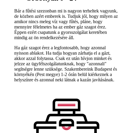
Bár a fűtési szezonban mi is nagyon terheltek vagyunk,
de közben azért emberek is. Tudjuk jól, hogy milyen az
amikor nincs meleg víz vagy fűtés, pláne, hogy
mennyire félelmetes ha az ember gáz szagot érez.
Éppen ezért csapatunk a gyorsszolgálat keretében
mindig az ön rendelkezésére áll.
Ha gáz szagot érez a legfontosabb, hogy azonnal
nyisson ablakot. Ha tudja hogyan zárhatja el a gázt,
akkor azzal folytassa. Csak ez után hívjon minket és
jelzze az ügyfélszolgálatunknak, hogy "azonnali"
segítségre lenne szüksége. Szakembereink Budapest és
környékén (Pest megye) 1-2 órán belül kiérkeznek a
helyszínre és azonnal neki látnak a kazán javításának.