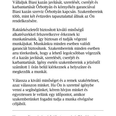
Vállaljuk Biasi kazán javítását, szerelését, cseréjét és
karbantartását Őrbottyán és környékén garanciával
Biasi kazán szerviz Őrbottyán kapcsán. Szakembereink
több, mint két évtizedes tapasztalattal állnak az Ön
rendelkezésére.
Raktárkészletről biztosított kiváló minőségű
alkatrészekkel felszerelkezve érkeznek ki
munkatársaink, így biztosan el tudják végezni
munkájukat. Munkánkra minden esetben valódi
garanciát biztosítunk. Szakembereink minden esetben
arra törekednek, hogy a lehető legolcsóbban végezzék
el a kazán javítását, szerelését, cseréjét és
karbantartását. Igény esetén szakembereink a jelzéstől
számított 1 órán belül kiérkeznek a helyszínre és
megkezdik a munkát.
Válassza a kiváló minőséget és a remek szakértelmet,
azaz válasszon minket. Ha Ön is szeretné igénybe
venni a segítségünket, kérem hívjon minket és
egyeztessen le velünk egy időpontot, amikor
szakemberünket fogadni tudja a munka elvégzése
céljából.