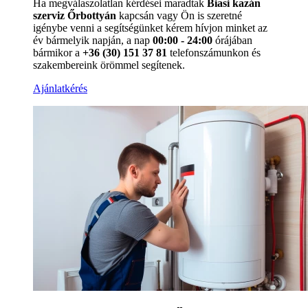
Ha megválaszolatlan kérdései maradtak
Biasi kazán
szerviz Őrbottyán
kapcsán vagy Ön is szeretné
igénybe venni a segítségünket kérem hívjon minket az
év bármelyik napján, a nap
00:00 - 24:00
órájában
bármikor a
+36 (30) 151 37 81
telefonszámunkon és
szakembereink örömmel segítenek.
Ajánlatkérés