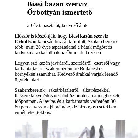
Biasi kazán szerviz
Őrbottyán ismertető
20 év tapasztalat, kedvező árak.
Először is köszönjük, hogy
Biasi kazán szerviz
Őrbottyán
kapcsán hozzánk fordult. Szakembereink
több, mint 20 éves tapasztalattal a hátuk mögött és
kedvező árakkal állnak az Ön rendelkezésére.
Legyen szó kazán javításról, szerelésről, cseréről vagy
karbantartásról, szakembereinkre Budapest és
környékén számíthat. Kedvező árakkal várjuk leendő
ügyfeleinket.
Szakembereink - raktárkészletről - alkatrészekkel
felszerelkezve érkeznek önhöz pontosan a megbeszélt
időpontban. A javítás és a karbantartás várhatóan 30 -
60 percet vesz majd igénybe, de bizonyos esetekben
ennél lehet több is.