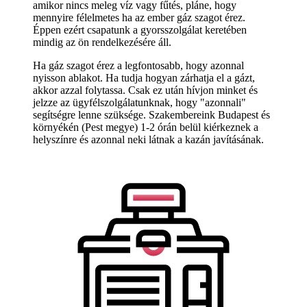
amikor nincs meleg víz vagy fűtés, pláne, hogy
mennyire félelmetes ha az ember gáz szagot érez.
Éppen ezért csapatunk a gyorsszolgálat keretében
mindig az ön rendelkezésére áll.
Ha gáz szagot érez a legfontosabb, hogy azonnal
nyisson ablakot. Ha tudja hogyan zárhatja el a gázt,
akkor azzal folytassa. Csak ez után hívjon minket és
jelzze az ügyfélszolgálatunknak, hogy "azonnali"
segítségre lenne szüksége. Szakembereink Budapest és
környékén (Pest megye) 1-2 órán belül kiérkeznek a
helyszínre és azonnal neki látnak a kazán javításának.