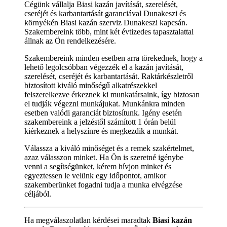
Cégünk vállalja Biasi kazán javítását, szerelését,
cseréjét és karbantartását garanciával Dunakeszi és
környékén Biasi kazán szerviz Dunakeszi kapcsán.
Szakembereink több, mint két évtizedes tapasztalattal
állnak az Ön rendelkezésére.
Szakembereink minden esetben arra törekednek, hogy a
lehető legolcsóbban végezzék el a kazán javítását,
szerelését, cseréjét és karbantartását. Raktárkészletről
biztosított kiváló minőségű alkatrészekkel
felszerelkezve érkeznek ki munkatársaink, így biztosan
el tudják végezni munkájukat. Munkánkra minden
esetben valódi garanciát biztosítunk. Igény esetén
szakembereink a jelzéstől számított 1 órán belül
kiérkeznek a helyszínre és megkezdik a munkát.
Válassza a kiváló minőséget és a remek szakértelmet,
azaz válasszon minket. Ha Ön is szeretné igénybe
venni a segítségünket, kérem hívjon minket és
egyeztessen le velünk egy időpontot, amikor
szakemberünket fogadni tudja a munka elvégzése
céljából.
Ha megválaszolatlan kérdései maradtak
Biasi kazán