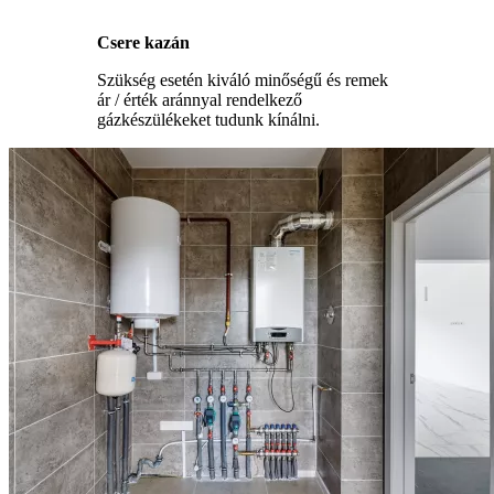
Csere kazán
Szükség esetén kiváló minőségű és remek
ár / érték aránnyal rendelkező
gázkészülékeket tudunk kínálni.